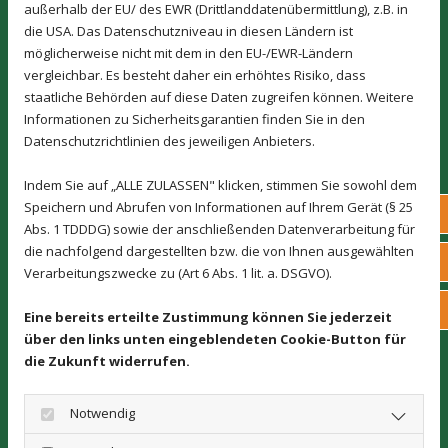
außerhalb der EU/ des EWR (Drittlanddatenübermittlung), z.B. in
die USA. Das Datenschutzniveau in diesen Ländern ist
möglicherweise nicht mit dem in den EU-/EWR-Ländern
vergleichbar. Es besteht daher ein erhöhtes Risiko, dass
staatliche Behörden auf diese Daten zugreifen können. Weitere
Informationen zu Sicherheitsgarantien finden Sie in den
Datenschutzrichtlinien des jeweiligen Anbieters.
Indem Sie auf „ALLE ZULASSEN" klicken, stimmen Sie sowohl dem
Speichern und Abrufen von Informationen auf Ihrem Gerät (§ 25
Tel
Abs. 1 TDDDG) sowie der anschließenden Datenverarbeitung für
die nachfolgend dargestellten bzw. die von Ihnen ausgewählten
E-M
Verarbeitungszwecke zu (Art 6 Abs. 1 lit. a. DSGVO).
Kon
Eine bereits erteilte Zustimmung können Sie jederzeit
über den links unten eingeblendeten Cookie-Button für
die Zukunft widerrufen.
Notwendig