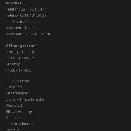
Kontakt
Telefon:
0511 / 31 34 11
T
elefax: 0511 / 31 34 37
info@heinz-heinz.de
www.heinz-heinz.de
www.hannover-fotos.com
Öffnungszeiten
Montag - Freitag
11.00 - 19.00 Uhr
Samstag
11.00 - 17.00 Uhr
H
einz & Heinz
Über uns
Bilderrahmen
Digital- & Kunstdrucke
Werkstatt
Bildveredelung
Geschenke
Galerieschienen
Kontakt