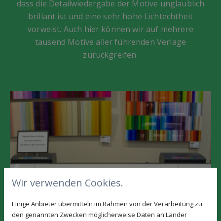
dass die Detailwiedergabe der Motive unglaublich
brillant ist und eine sehr hohe Lichtechtheit
vorweist. Auch hier können wir auf mehrere
tausend Motive aller führenden Verlage
zurückgreifen.
Wir verwenden Cookies.
Einige Anbieter übermitteln im Rahmen von der Verarbeitung zu
den genannten Zwecken möglicherweise Daten an Länder