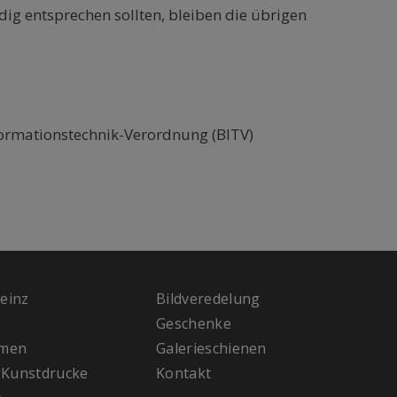
dig entsprechen sollten, bleiben die übrigen
nformationstechnik-Verordnung (BITV)
Heinz
Bildveredelung
Geschenke
hmen
Galerieschienen
& Kunstdrucke
Kontakt