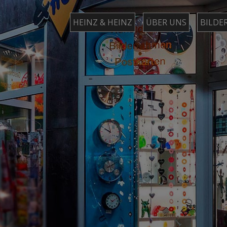
HEINZ & HEINZ
ÜBER UNS
BILDE