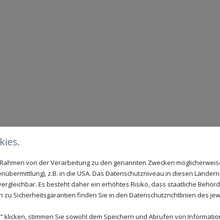
 § 27 a Umsatzsteuergesetz: DE 157781607
ies.
en Inhalt
im Rahmen von der Verarbeitung zu den genannten Zwecken möglicherwei
nübermittlung), z.B. in die USA. Das Datenschutzniveau in diesen Ländern 
rgleichbar. Es besteht daher ein erhöhtes Risiko, dass staatliche Behör
zu Sicherheitsgarantien finden Sie in den Datenschutzrichtlinien des jew
 klicken, stimmen Sie sowohl dem Speichern und Abrufen von Information