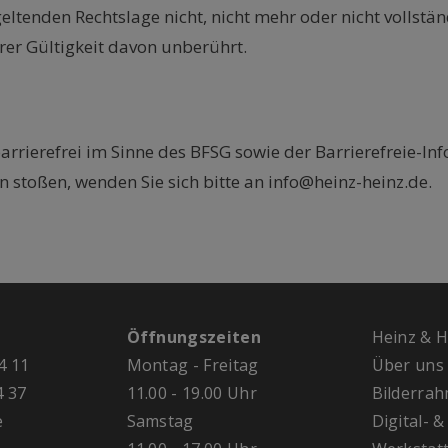
ltenden Rechtslage nicht, nicht mehr oder nicht vollstän
rer Gültigkeit davon unberührt.
arrierefrei im Sinne des BFSG sowie der Barrierefreie-I
n stoßen, wenden Sie sich bitte an info@heinz-heinz.de.
Öffnungszeiten
H
einz & 
4 11
Montag - Freitag
Über uns
4 37
11.00 - 19.00 Uhr
Bilderra
e
Samstag
Digital- 