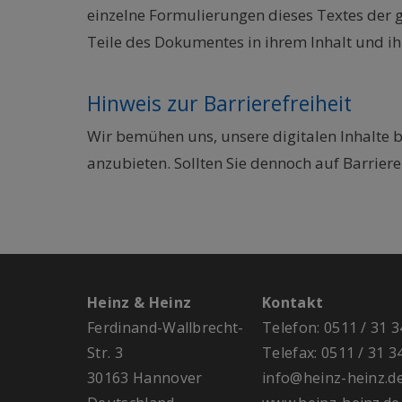
einzelne Formulierungen dieses Textes der ge
Teile des Dokumentes in ihrem Inhalt und ih
Hinweis zur Barrierefreiheit
Wir bemühen uns, unsere digitalen Inhalte b
anzubieten. Sollten Sie dennoch auf Barriere
Heinz & Heinz
Kontakt
Ferdinand-Wallbrecht-
Telefon:
0511 / 31 3
Str. 3
T
elefax: 0511 / 31 3
30163 Hannover
info@heinz-heinz.d