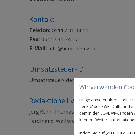
Kontakt
Telefon:
0511 / 31 34 11
Fax:
0511 / 31 34 37
E-Mail:
info@heinz-heinz.de
Umsatzsteuer-ID
Umsatzsteuer-Identifikationsnummer gemäß
Wir verwenden Cook
Redaktionell verantwortlich für d
Einige Anbieter übermitteln 
der EU/ des EWR (Drittlanddate
Jörg Kühn-Thomas
dem in den EU-/EWR-Ländern ve
können. Weitere Informationen 
Ferdinand-Wallbrecht-Str. 3
Indem Sie auf „ALLE ZULASSEN"